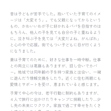
昔は子どもが苦手でした。抱いていた子育てのイメ
ージは「大変そう」。でも父親になってからという
もの、かわいいわが子に好かれるパパを目指すのは
もちろん、他人の子を見ても自分の子と重ねるよう
に。泣き叫ぶ子を見ては「大変だよね、がんばれ」
と心の中で応援。街でもつい子どもに目が行くよう
になりました。
妻は子育てのために、好きな仕事を一時中断。仕事
との両立には葛藤もありますが、話し合いでカバ
ー。地域では同年齢の子を持つ家族と出会い、一緒
に遊んだり情報交換をしたり。近くに住む両親にも
愛情とサポートを受け、恵まれていると感じます。
子育て中心の今は、若干行動に制約もありますが、
４人で旅行に出かけたりキャンプに挑戦したり
…
少
し先の未来にワクワク。家族で過ごす幸せをたくさ