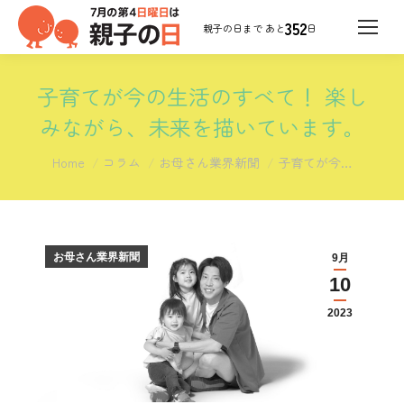
352
日
子育てが今の生活のすべて！ 楽し
みながら、未来を描いています。
You are here:
Home
コラム
お母さん業界新聞
子育てが今…
お母さん業界新聞
9月
10
2023