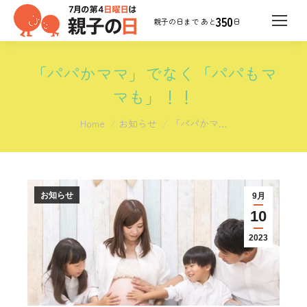
350
日
「パパかママ」でなく「パパもマ
マも」！！
You are here:
Home
お知らせ
「パパかマ…
お知らせ
9月
10
2023