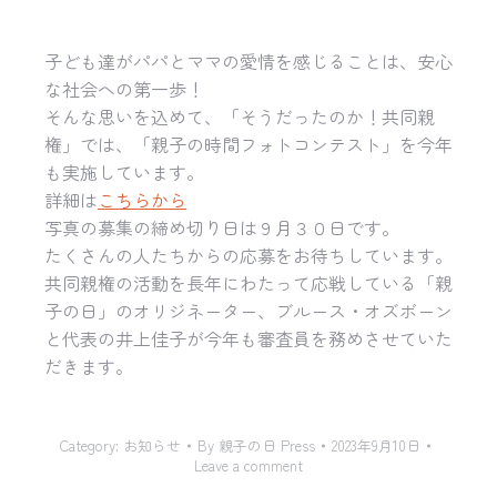
子ども達がパパとママの愛情を感じることは、
安心
な社会への第一歩！
そんな思いを込めて、「そうだったのか！共同親
権」では、「
親子の時間フォトコンテスト」を今年
も実施しています。
詳細は
こちらから
写真の募集の締め切り日は９月３０日です。
たくさんの人たちからの応募をお待ちしています。
共同親権の活動を長年にわたって応戦している「親
子の日」
のオリジネーター、ブルース・
オズボーン
と代表の井上佳子が今年も審査員を務めさせていた
だき
ます。
Category:
お知らせ
By
親子の日 Press
2023年9月10日
Leave a comment