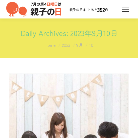
352
日
Daily Archives:
2023年9月10日
You are here:
Home
2023
9月
10