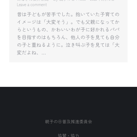
Leave a comment
昔は子どもが苦手でした。抱いていた子育ての
イメージは「大変そう」。でも父親になってか
らというもの、かわいいわが子に好かれるパパ
を目指すのはもちろん、他人の子を見ても自分
の子と重ねるように。泣き叫ぶ子を見ては「大
変だよね、…
親子の日普及推進委員会
協賛・協力