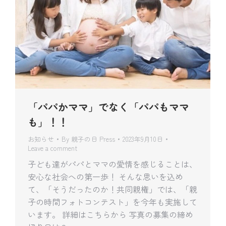
「パパかママ」でなく「パパもママ
も」！！
お知らせ
By
親子の日 Press
2023年9月10日
Leave a comment
子ども達がパパとママの愛情を感じることは、
安心な社会への第一歩！ そんな思いを込め
て、「そうだったのか！共同親権」では、「親
子の時間フォトコンテスト」を今年も実施して
います。 詳細はこちらから 写真の募集の締め