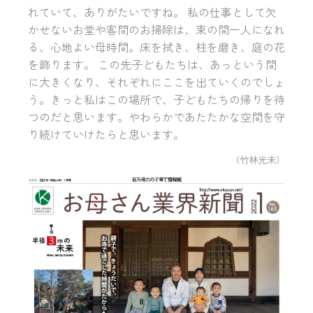
れていて、ありがたいですね。 私の仕事として欠
かせないお堂や客間のお掃除は、束の間一人になれ
る、心地よい母時間。床を拭き、柱を磨き、庭の花
を飾ります。 この先子どもたちは、あっという間
に大きくなり、それぞれにここを出ていくのでしょ
う。きっと私はこの場所で、子どもたちの帰りを待
つのだと思います。やわらかであたたかな空間を守
り続けていけたらと思います。
（竹林光未）