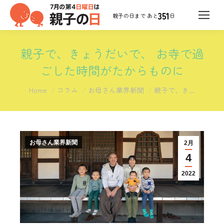
351
日
親子で、きょうだいで、 お寺で過
ごした時間がたからものに
You are here:
Home
コラム
お母さん業界新聞
親子で、き…
お母さん業界新聞
2月
4
2022