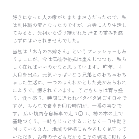
好きになった人の家がたまたまお寺だったので、私
は副住職の妻となったのですが、お寺に入り生活し
てみると、先祖から受け継がれた 歴史の重みを感
じずにはいられませんでした。
当初は「お寺のお嫁さん」というプレッシャーもあ
りましたが、今は伝統や格式は重んじつつも、私ら
しく在ればいいのかなと思っています。 昨年、４
人目を出産。元気いっぱいな３兄弟とのわちゃわち
ゃした生活に、一つのほんわかとした光があらわれ
たようで、癒されています。 子どもたちは育ち盛
り、食べ盛り。時間に追われバタバタ過ごす日々で
すが、みんなで食卓を囲む時間が、一番の喜びで
す。 広い境内を自転車で走り回り、椿の木の上で
基地づくり。一時もじっとすることなく一日中動き
回っている３人。地域の皆様にもやさしく見守って
いただき、お寺の子どもだからこその環境に助けら