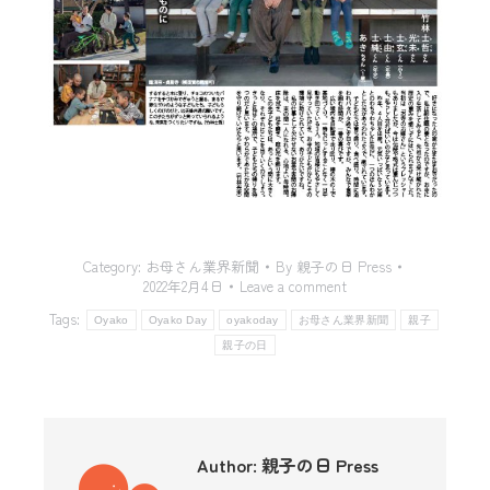
Category:
お母さん業界新聞
By
親子の日 Press
2022年2月4日
Leave a comment
Tags:
Oyako
Oyako Day
oyakoday
お母さん業界新聞
親子
親子の日
Author:
親子の日 Press