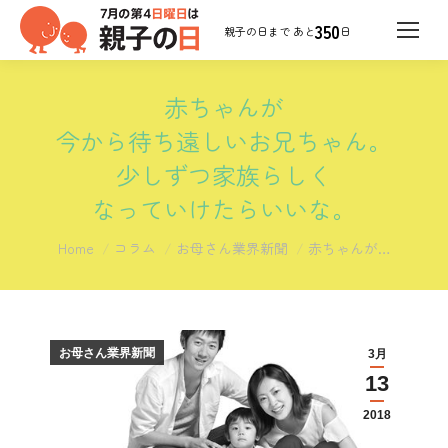
350
日
赤ちゃんが
今から待ち遠しいお兄ちゃん。
少しずつ家族らしく
なっていけたらいいな。
You are here:
Home
コラム
お母さん業界新聞
赤ちゃんが…
お母さん業界新聞
3月
13
2018