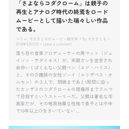
「さよならコダクローム」は親子の
再生とアナログ時代の終焉をロード
ムービーとして描いた瑞々しい作品
である。
コラム
,
せきさとるのムービー親子丼
By
せきさとる
2018年6月12日
Leave a comment
落ち目の音楽プロデューサーの男マット（ジェ
イソン・サダイキス）が、末期ガンを宣言され
余命いくばくもない父親ベン（エド・ハリス）
と、その介護師の女性ゾーイ（エリザベス・オ
ルセン）の３人で、閉鎖まであと1周間に迫っ
たカンザスのコダクロームの現像所までクルマ
で目指すというストーリーだ。父親は著名な写
真家だが、その唯我独尊な性格で息子とは不仲
で10年以上口をきいていない…