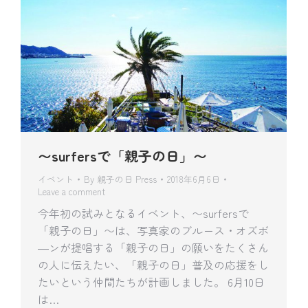
〜surfersで「親子の日」〜
イベント
By
親子の日 Press
2018年6月6日
Leave a comment
今年初の試みとなるイベント、〜surfersで
「親子の日」〜は、写真家のブルース・オズボ
―ンが提唱する「親子の日」の願いをたくさん
の人に伝えたい、「親子の日」普及の応援をし
たいという仲間たちが計画しました。 6月10日
は…