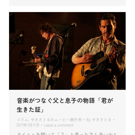
音楽がつなぐ父と息子の物語「君が
生きた証」
コラム
,
せきさとるのムービー親子丼
By
せきさとる
2017年7月11日
Leave a comment
タイトルを聞いて「？」と思った方も多いかも