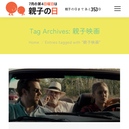
353
日
Tag Archives:
親子映画
You are here:
Home
Entries tagged with "親子映画"