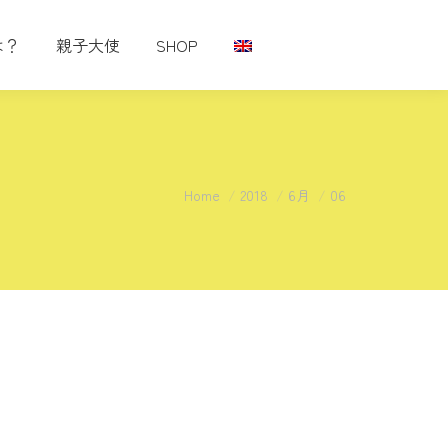
は？
親子大使
SHOP
You are here:
Home
2018
6月
06