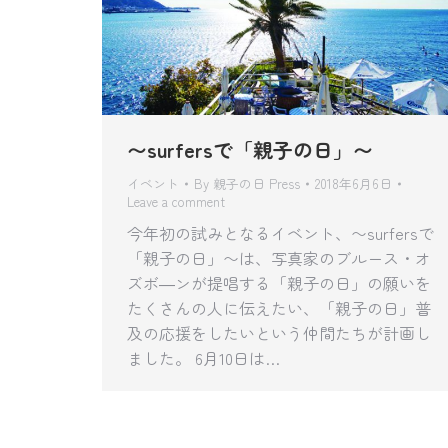
〜surfersで「親子の日」〜
イベント
By
親子の日 Press
2018年6月6日
Leave a comment
今年初の試みとなるイベント、〜surfersで
「親子の日」〜は、写真家のブルース・オ
ズボ―ンが提唱する「親子の日」の願いを
たくさんの人に伝えたい、「親子の日」普
及の応援をしたいという仲間たちが計画し
ました。 6月10日は…