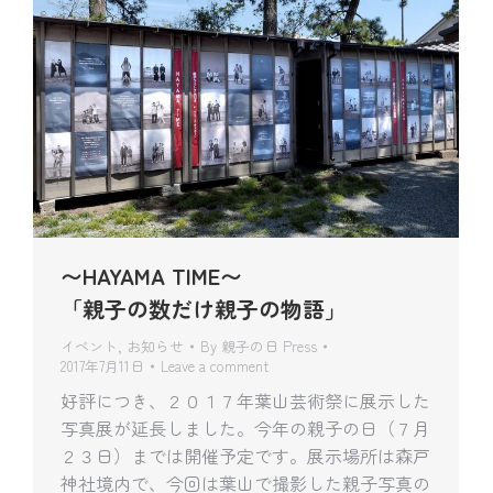
〜HAYAMA TIME〜
「親子の数だけ親子の物語」
イベント
,
お知らせ
By
親子の日 Press
2017年7月11日
Leave a comment
好評につき、２０１７年葉山芸術祭に展示した
写真展が延長しました。今年の親子の日（７月
２３日）までは開催予定です。展示場所は森戸
神社境内で、今回は葉山で撮影した親子写真の