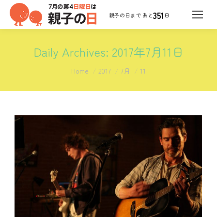
351
日
Daily Archives:
2017年7月11日
You are here:
Home
2017
7月
11