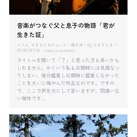
音楽がつなぐ父と息子の物語「君が
生きた証」
コラム
,
せきさとるのムービー親子丼
By
せきさとる
2017年7月11日
Leave a comment
タイトルを聞いて「？」と思った方も多いかも
しれません。かくいう私も公開時には見損なっ
てしまい、後日鑑賞し公開時に鑑賞しなかった
ことを大いに悔やんだ作品なのです。ですの
で、ここで声を大にして言いますが、間違いな
い傑作です…