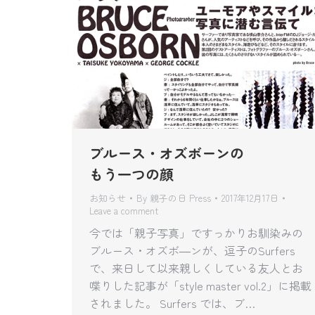
ブルース・オズボーンの
もう一つの顔
お知らせ
By
親子の日 Press
2017年12月17日
Leave a comment
今では「親子写真」ですっかりお馴染みの
ブルース・オズボ―ンが、逗子のSurfers
で、来日して以来親しくしている友人とお
喋りした記事が「style master vol.2」に掲載
されました。 Surfers では、ブ…