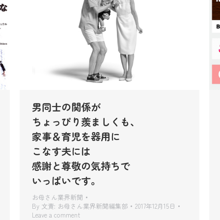
男同士の関係が
ちょっぴり羨ましくも、
家事＆育児を器用に
こなす夫には
感謝と尊敬の気持ちで
いっぱいです。
お母さん業界新聞
By
文責: お母さん業界新聞編集部
2017年12月15日
Leave a comment