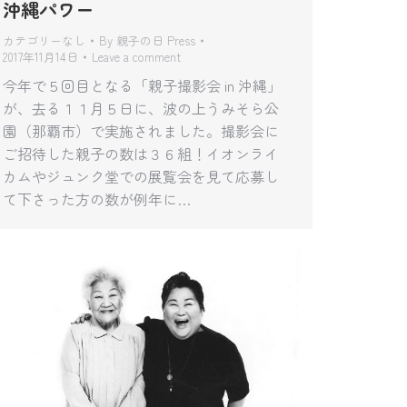
沖縄パワー
カテゴリーなし
By
親子の日 Press
2017年11月14日
Leave a comment
今年で５回目となる「親子撮影会 in 沖縄」
が、去る１１月５日に、波の上うみそら公
園（那覇市）で実施されました。撮影会に
ご招待した親子の数は３６組！イオンライ
カムやジュンク堂での展覧会を見て応募し
て下さった方の数が例年に…