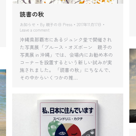
読書の秋
お知らせ
By
親子の日 Press
2017年11月17日
Leave a comment
沖縄県那覇市にあるジュンク堂で開催され
た写真展「ブルース・オズボーン 親子の
写真展 in 沖縄」では、会場内にお勧め本の
コーナーを設置するという新しい試みが実
施されました。 「読書の秋」にちなんで、
その中からいくつかの推…