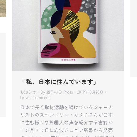
「私、日本に住んでいます」
お知らせ
By
親子の日 Press
2017年10月28日
Leave a comment
日本で長く取材活動を続けているジャーナ
リストのスベンドリニ・カクチさんが日本
に住む様々な外国人の声を紹介する書籍が
１０月２０日に岩波ジュニア新書から発売