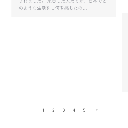
されました。 来日した人たちが、日本でど
のような生活をし何を感じたの…
1
2
3
4
5
→