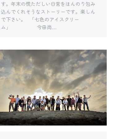
す。年末の慌ただしい日常をほんのり包み
込んでくれそうなストーリーです。楽しん
で下さい。 「七色のアイスクリー
ム」 今田尚…