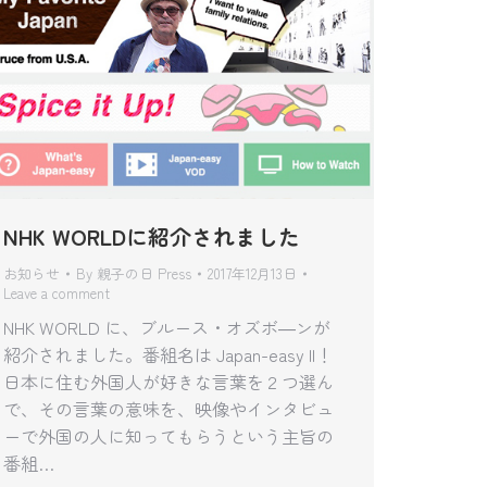
NHK WORLDに紹介されました
お知らせ
By
親子の日 Press
2017年12月13日
Leave a comment
NHK WORLD に、ブルース・オズボ―ンが
紹介されました。番組名は Japan-easy II！
日本に住む外国人が好きな言葉を２つ選ん
で、その言葉の意味を、映像やインタビュ
ーで外国の人に知ってもらうという主旨の
番組…