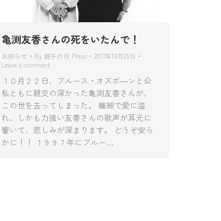
亀渕友香さんの死をいたんで！
お知らせ
By
親子の日 Press
2017年10月25日
Leave a comment
１０月２２日、ブルース・オズボ―ンと公
私ともに親交の深かった亀渕友香さんが、
この世を去ってしまった。 繊細で愛に溢
れ、しかも力強い友香さんの歌声が耳元に
響いて、悲しみが深まります。 どうぞ安ら
かに！！ １９９７年にブルー…