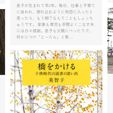
息子が生まれて早2年。毎日、仕事と子育て
に追われ、倒れ込むように布団に入ったと
思ったら、もう朝？なんてこともしょっち
ゅうです。 家事も育児も手際よくこなす夫
には日々感謝。息子も父親にべったりで、
何かにつけ「とーたん」と寄…