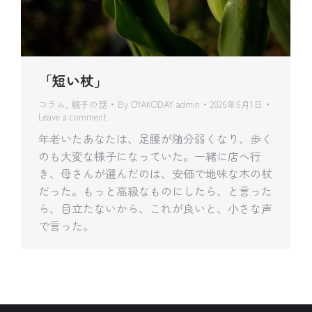
「短い杖」
コラム
,
親子の話
By
OYAKODAY admin
2026年6月1日
Leave a comment
年老いたあなたは、足腰が随分弱くなり、歩く
のも大変な様子になっていた。一緒に店へ行
き、母さんが選んだのは、安価で地味な木の杖
だった。もっと高級なものにしたら、と言った
ら、目立たないから、これが良いと、小さな声
で言った。