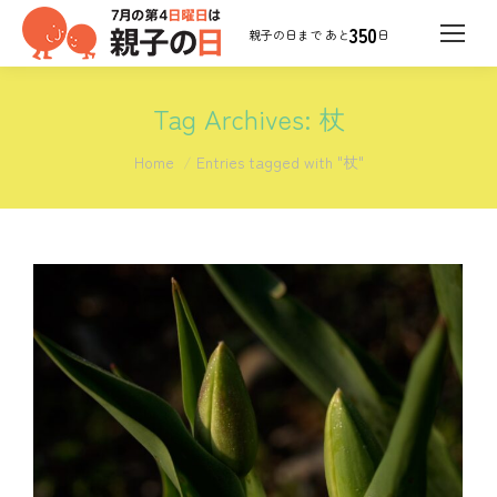
350
日
Tag Archives:
杖
You are here:
Home
Entries tagged with "杖"