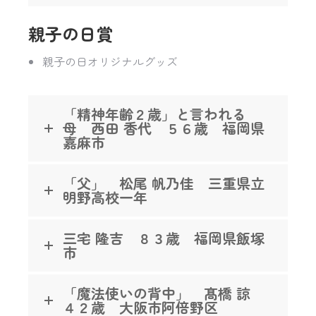
親子の日賞
親子の日オリジナルグッズ
「精神年齢２歳」と言われる
母 西田 香代 ５６歳 福岡県
嘉麻市
「父」 松尾 帆乃佳 三重県立
明野高校一年
三宅 隆吉 ８３歳 福岡県飯塚
市
「魔法使いの背中」 髙橋 諒
４２歳 大阪市阿倍野区