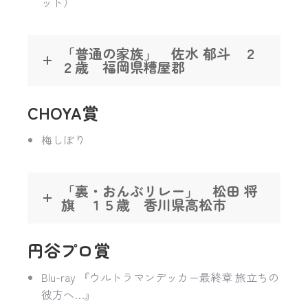
ット）
「普通の家族」 佐水 郁斗 ２
２歳 福岡県糟屋郡
CHOYA賞
梅しぼり
「裏・おんぶリレー」 松田 将
旗 １５歳 香川県高松市
円谷プロ賞
Blu-ray 『ウルトラマンデッカー最終章 旅立ちの
彼方へ…』