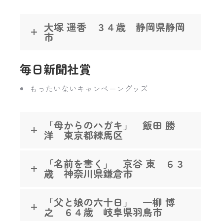
大塚 遥香 ３４歳 静岡県静岡
市
毎日新聞社賞
もったいないキャンペーングッズ
「母からのハガキ」 飯田 勝
洋 東京都練馬区
「名前を書く」 京谷 東 ６３
歳 神奈川県鎌倉市
「父と娘の六十日」 一柳 博
之 ６４歳 岐阜県羽鳥市