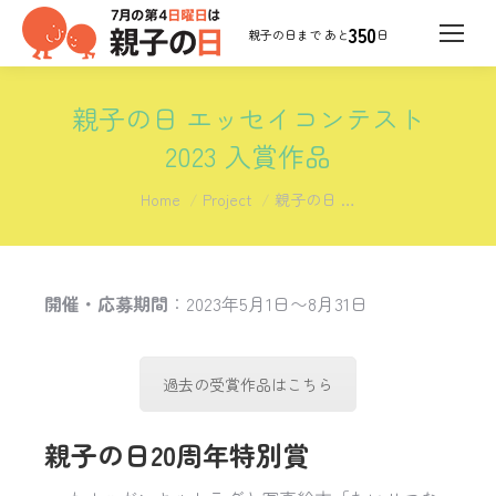
350
日
親子の日 エッセイコンテスト
2023 入賞作品
You are here:
Home
Project
親子の日 …
開催・応募期間
：2023年5月1日〜8月31日
過去の受賞作品はこちら
親子の日20周年特別賞