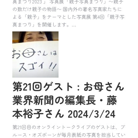
真まつり2023 」 写真展「親子写真まつり」〜親子
の数だけ親子の物語〜 国内外の著名写真家たちに
よる「親子」をテーマとした写真展 第4回「親子写
真まつり」を開催します。…
第21回ゲスト : お母さん
業界新聞の編集長・藤
本裕子さん 2024/3/24
第21回目のオンライントークライブのゲストは、ブ
ルース・オズボーンが毎月表紙の写真を担当してい