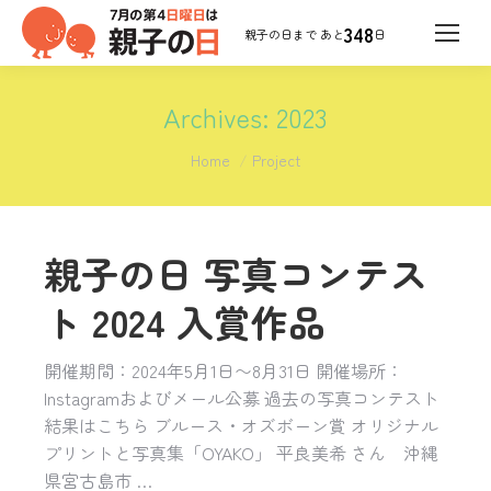
348
日
Archives:
2023
You are here:
Home
Project
親子の日 写真コンテス
ト 2024 入賞作品
開催期間：2024年5月1日〜8月31日 開催場所：
Instagramおよびメール公募 過去の写真コンテスト
結果はこちら ブルース・オズボーン賞 オリジナル
プリントと写真集「OYAKO」 平良美希 さん 沖縄
県宮古島市 …