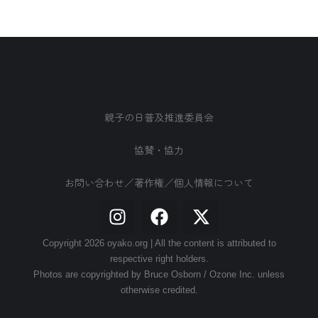
親子の日普及推進委員会
協賛・協力
お問い合わせ／著作権／個人情報について
Copyright 2026 oyako.org | All the content is attributed to
respective right holders.
Photos are copyrighted by Bruce Osborn / Ozone Inc. unless
otherwise credited.