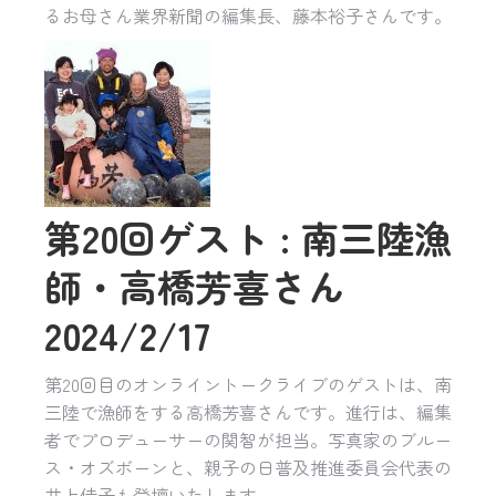
るお母さん業界新聞の編集長、藤本裕子さんです。
第20回ゲスト : 南三陸漁
師・高橋芳喜さん
2024/2/17
第20回目のオンライントークライブのゲストは、南
三陸で漁師をする高橋芳喜さんです。進行は、編集
者でプロデューサーの関智が担当。写真家のブルー
ス・オズボーンと、親子の日普及推進委員会代表の
井上佳子も登壇いたします。