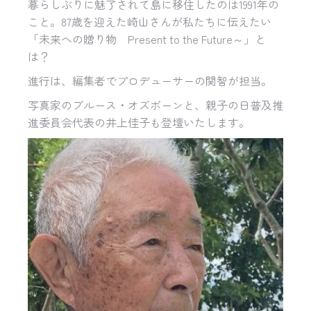
暮らしぶりに魅了されて島に移住したのは1991年の
こと。87歳を迎えた崎山さんが私たちに伝えたい
「未来への贈り物 Present to the Future～」と
は？
進行は、編集者でプロデューサーの関智が担当。
写真家のブルース・オズボーンと、親子の日普及推
進委員会代表の井上佳子も登壇いたします。