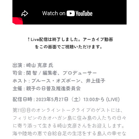
↑Live配信は終了しました。アーカイブ動画
をこの画面でご視聴いただけます。
出演 : 崎山 克彦 氏
司会 : 関 智 / 編集者、プロデューサー
ホスト : ブルース・オズボーン、井上佳子
主催 : 親子の日普及推進委員会
配信日時 : 2023年5月27日（土）13:00から (LIVE)
第11回目のオンライントークライブのゲストには、
フィリピンのカオハガン島に住み島の人たちの日々
に寄り添って生きる崎山克彦さんをお迎えします。
海や陸地の恵で自給自足の生活をする島人の幸せな