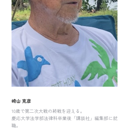
崎山 克彦
10歳で第二次大戦の終戦を迎える。
慶応大学法学部法律科卒業後「講談社」編集部に就
職。