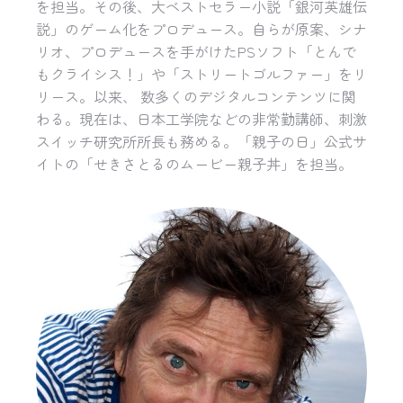
を担当。その後、大ベストセラー小説「銀河英雄伝
説」のゲーム化をプロデュース。自らが原案、シナ
リオ、プロデュースを手がけたPSソフト「とんで
もクライシス！」や「ストリートゴルファー」をリ
リース。以来、 数多くのデジタルコンテンツに関
わる。現在は、日本工学院などの非常勤講師、刺激
スイッチ研究所所長も務める。「親子の日」公式サ
イトの「せきさとるのムービー親子丼」を担当。