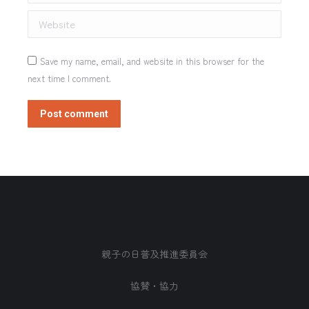
Website
Save my name, email, and website in this browser for the
next time I comment.
Post comment
親子の日普及推進委員会
協賛・協力