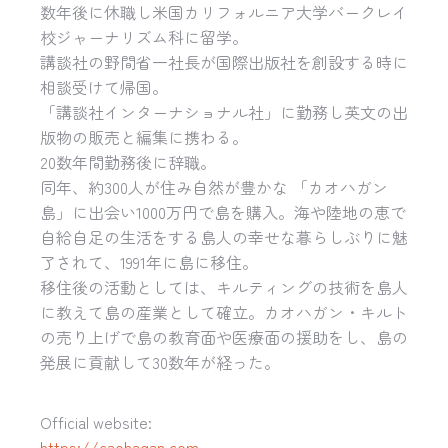
数年後に休職し米国カリフォルニア大学バークレイ
校ジャーナリズム科に留学。
講談社の野間省一社長が国際出版社を創設する時に
相談受けて帰国。
「講談社インターナショナル社」に勤務し英文の出
版物の販売と編集に携わる。
20数年間勤務後に辞職。
同年、約300人が住み自然が豊かな 「カオハガン
島」に出会い1000万円で島を購入。海や陸地の恵で
自給自足の生活をする島人の幸せな暮らしぶりに魅
了されて、1991年に島に移住。
移住後の活動としては、キルティングの技術を島人
に教えて島の産業として確立。カオハガン・キルト
の売り上げで島の教育面や医療面の援助をし、島の
発展に貢献して30数年が経った。
Official website:
https://caohagan.com