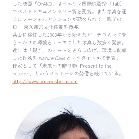
した映画「OYAKO」はベルリン国際映画祭（ifab）
でベストドキュメンタリー賞を受賞。また写真を通
じたソーシャルアクションが認められて「親子の
日」 東久邇宮文化褒賞を授与。
葉山に移住した2003年から始めたビーチコミングを
きっかけに環境をテーマにした写真も数多く発表。
近年は「親子」のテーマをさらに広げ、環境に配慮
した作品を
Nature Calls
というタイトルで発表。
作家として「未来への贈り物~Present to the
Future~」というメッセージの発信を続けている。
http://www.bruceosborn.com