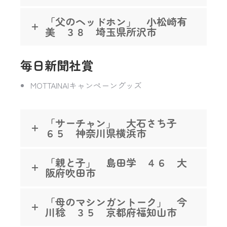
「父のヘッドホン」 小松崎有
美 ３８ 埼玉県所沢市
毎日新聞社賞
MOTTAINAIキャンペーングッズ
「サーチャン」 大石さち子
６５ 神奈川県横浜市
「親と子」 島田学 ４６ 大
阪府吹田市
「母のマシンガントーク」 今
川稔 ３５ 京都府福知山市