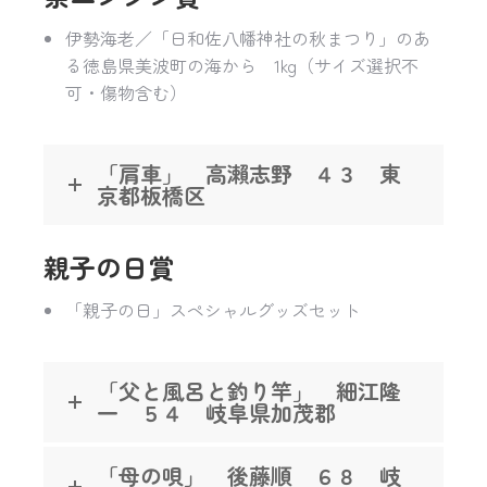
伊勢海老／「日和佐八幡神社の秋まつり」のあ
る徳島県美波町の海から 1kg（サイズ選択不
可・傷物含む）
「肩車」 高瀨志野 ４３ 東
京都板橋区
親子の日賞
「親子の日」スペシャルグッズセット
「父と風呂と釣り竿」 細江隆
一 ５４ 岐阜県加茂郡
「母の唄」 後藤順 ６８ 岐