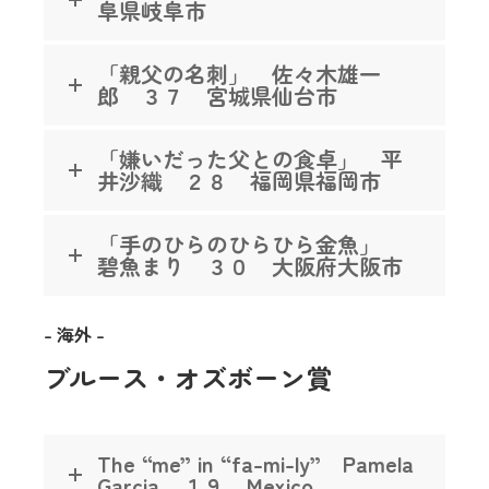
阜県岐阜市
「親父の名刺」 佐々木雄一
郎 ３７ 宮城県仙台市
「嫌いだった父との食卓」 平
井沙織 ２８ 福岡県福岡市
「手のひらのひらひら金魚」
碧魚まり ３０ 大阪府大阪市
– 海外 –
ブルース・オズボーン賞
The “me” in “fa-mi-ly” Pamela
Garcia １９ Mexico