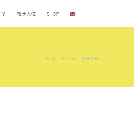
は？
親子大使
SHOP
You are here:
Home
Project
親子の日 …