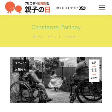
352
日
Constanza Portnoy
You are here:
Home
イベント
Const…
イベント
6月
11
お知らせ
2021