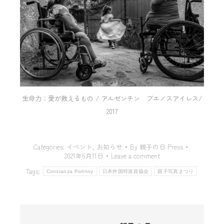
生命力：愛が救えるもの / アルゼンチン ブエノスアイレス/
2017
Categories:
イベント
,
お知らせ
By
親子の日 Press
2021年6月11日
Leave a comment
Tags:
Constanza Portnoy
日本外国特派員協会
親子写真まつり