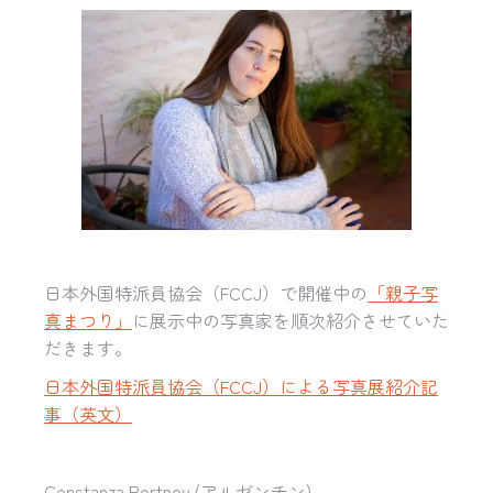
日本外国特派員協会（
FCCJ
）で開催中の
「親子写
真まつり」
に展示中の写真家を順次紹介させていた
だきます。
日本外国特派員協会（FCCJ）による写真展紹介記
事（英文）
Constanza Portnoy (アルゼンチン)