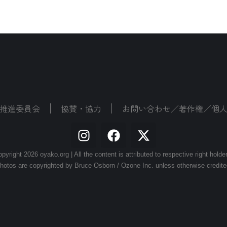
推進委員会
協賛・協力
お問い合わせ／著作権／個
pyright 2026 oyako.org | All the content is attributed to respective right holde
hotos are copyrighted by Bruce Osborn / Ozone Inc. unless otherwise credite