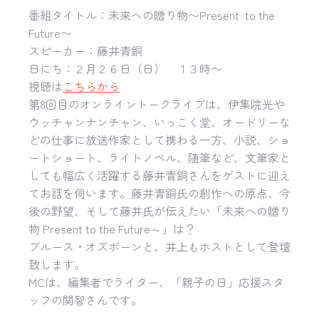
番組タイトル：未来への贈り物〜Present to the
Future〜
スピーカー：藤井青銅
日にち：２月２６日（日） １３時〜
視聴は
こちらから
第8回目のオンライントークライブは、
伊集院光や
ウッチャンナンチャン、いっこく堂、
オードリーな
どの仕事に放送作家として携わる一方、小説、
ショ
ートショート、ライトノベル、随筆など、
文筆家と
しても幅広く活躍する藤井青銅さんをゲストに迎え
てお話
を伺います。藤井青銅氏の創作への原点、今
後の野望、
そして藤井氏が伝えたい「未来への贈り
物 Present to the Future～」は？
ブルース・オズボーンと、井上もホストとして登壇
致します。
MCは、編集者でライター、「親子の日」
応援スタ
ッフの関智さんです。