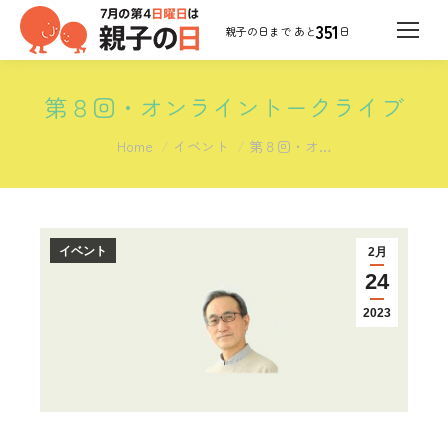
351
日
第８回・オンライントークライブ
You are here:
Home
イベント
第８回・オ…
イベント
2月
24
2023