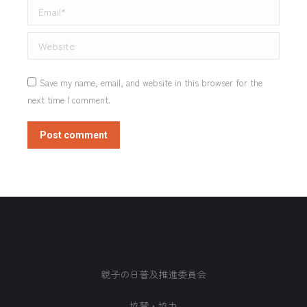
Email *
Website
Save my name, email, and website in this browser for the
next time I comment.
Post comment
親子の日普及推進委員会
協賛・協力