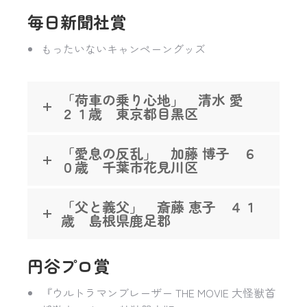
毎日新聞社賞
もったいないキャンペーングッズ
「荷車の乗り心地」 清水 愛
２１歳 東京都目黒区
「愛息の反乱」 加藤 博子 ６
０歳 千葉市花見川区
「父と義父」 斎藤 恵子 ４１
歳 島根県鹿足郡
円谷プロ賞
『ウルトラマンブレーザー THE MOVIE 大怪獣首