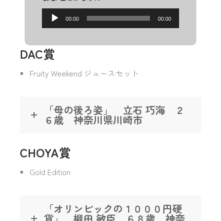
ー
音
ヤ
00:00
00:00
声
ー
プ
DAC賞
レ
ー
Fruity Weekend ジュースセット
ヤ
ー
「母の後ろ姿」 立石 巧海 ２
６歳 神奈川県川崎市
CHOYA賞
Gold Edition
「オリンピックの１０００円硬
貨」 柳田 敏臣 ６８歳 神奈