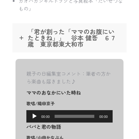
カオハガンキルトラグと写真絵本「たいせつな
もの」
「君が創った「ママのお腹にい
たときね」」 谷本 健吾 ６７
歳 東京都東大和市
親子の日編集室コメント：筆者の方か
ら楽曲も届きました♪
ママのおなかにいた時ね
歌唱/織田京子
音
00:00
00:00
声
パパと君の物語
プ
レ
歌唱/山田かなぶん