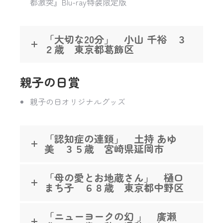
都激突』Blu-ray特装限定版
「大切な20分」 小山 千裕 ３
２歳 東京都葛飾区
親子の日賞
親子の日オリジナルグッズ
「認知症の連鎖」 土持 あゆ
美 ３５歳 宮崎県延岡市
「母の愛とお地蔵さん」 樋口
まち子 ６８歳 東京都中野区
「ニューヨークの幻 」 廣瀬