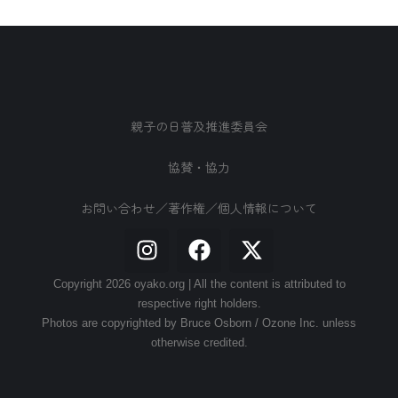
親子の日普及推進委員会
協賛・協力
お問い合わせ／著作権／個人情報について
Copyright 2026 oyako.org | All the content is attributed to
respective right holders.
Photos are copyrighted by Bruce Osborn / Ozone Inc. unless
otherwise credited.