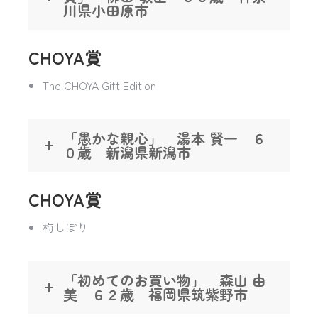
川県小田原市
CHOYA賞
The CHOYA Gift Edition
「愚かな親心」 湯本 賢一 ６
０歳 新潟県新潟市
CHOYA賞
梅しぼり
「初めてのお買い物」 森山 由
美 ６２歳 福岡県筑紫野市