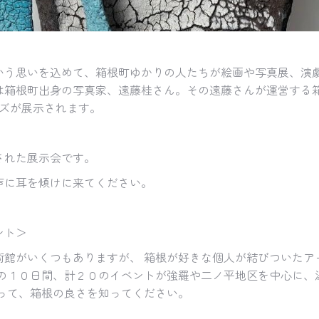
いう思いを込めて、箱根町ゆかりの人たちが絵画や写真展、演
は箱根町出身の
写真家、遠藤桂さん。その遠藤さんが運営する
ズが展示されます。
された展示会です。
声に耳を傾けに来てください。
ント＞
術館がいくつもありますが、 箱根が好きな個人が結びついたア
での１０日間、計２０のイベントが強羅や二ノ平地区を中心に、
って、箱根の良さを知ってください。