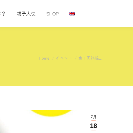
は？
親子大使
SHOP
You are here:
Home
イベント
第１回箱根…
7月
18