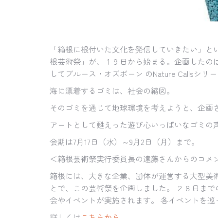
「箱根に根付いた文化を発信していきたい」と
根芸術祭」が、１９日から始まる。企画したの
してブルース・オズボーン
の
Nature Calls
シリー
海に漂着するゴミは、社会の縮図。
そのゴミを通じて地球環境を考えようと、企画
アートとして甦えった遊び心いっぱいなゴミの
会期は
7
月
17
日（水）～
9
月
2
日（月）まで。
＜箱根芸術祭実行委員長の遠藤さんからのコメ
箱根には、大きな企業、団体が運営する大型美
とで、この芸術祭を企画しました。 ２８日ま
会やイベントが実施されます。 各イベントを巡
詳しくは
こちらから