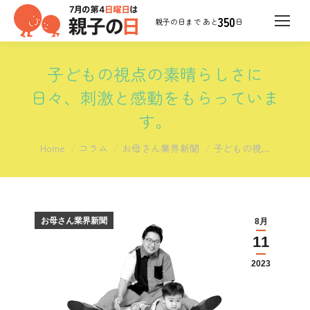
350
日
子どもの視点の素晴らしさに
日々、刺激と感動をもらっていま
す。
You are here:
Home
コラム
お母さん業界新聞
子どもの視…
お母さん業界新聞
8月
11
2023