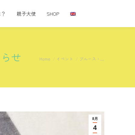
は？
親子大使
SHOP
知らせ
You are here:
Home
イベント
ブルース・…
8月
4