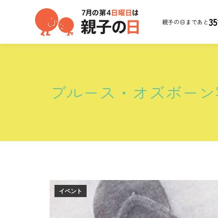
35
親子の日まであと
ブルース・オズボーン写真
イベント