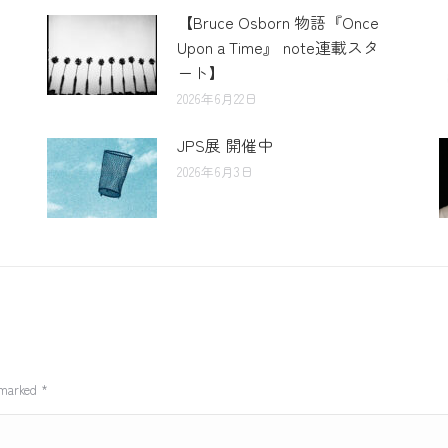
【Bruce Osborn 物語『Once
Upon a Time』 note連載スタ
ート】
2026年6月22日
JPS展 開催中
2026年6月3日
e marked
*