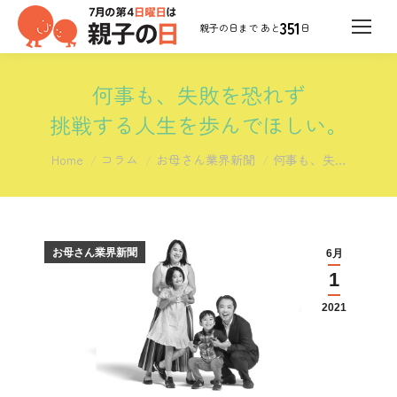
351
日
何事も、失敗を恐れず
挑戦する人生を歩んでほしい。
You are here:
Home
コラム
お母さん業界新聞
何事も、失…
お母さん業界新聞
6月
1
2021