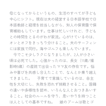
母になってからというもの、生活のすべてが子ども
中心にシフト。現在は夫の経営する日本語学校で日
本語教師と経理を担当しながら、知人の保育園で保
育補助もしています。仕事は忙しいけれど、子ども
との時間をとるのがわが家流。心がけているのは、
オンとオフをきっちり分けること。夫のサーフィン
には家族で同行。海やゴルフも楽しんでいます。
今でこそ少しラクになりましたが、2人が小さい
頃は必死でした。心強かったのは、長女（11歳/撮
影時9歳）の産院で出会ったママ友の存在です。悩
みや喜びを共感し合えたことで、なんとか乗り越え
てきました。 子育てで意識しているのは、自主
性を大切にし、失敗を恐れず挑戦させること。国籍
の違いや多様性を認め、いろんな人とおつきあいす
ること。社会のルールを守り、思いやりを持つこと
は人としての基本ですね。 娘のブームは歌とゴ