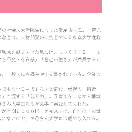
学の社会人大学院生になった浜屋祐子氏。「育児
の著者は、人材開発の研究者である東京大学准教
違和感を感じていた私には、しっくりくる。 あ
生き甲斐・存在感」「自己の強さ」が成長すると
ら、一般人にも読みやすく書かれている。企業の
～でもないこ～でもないと悩む、母親の「創造
ね」と涙する「包容力」。子育てをしながら地域
母さん大学生たちが見事に実証してくれた。
ずか年間６０００円。テキストは、自前の「お母
入れないけど、お母さん大学には誰でも入れる。