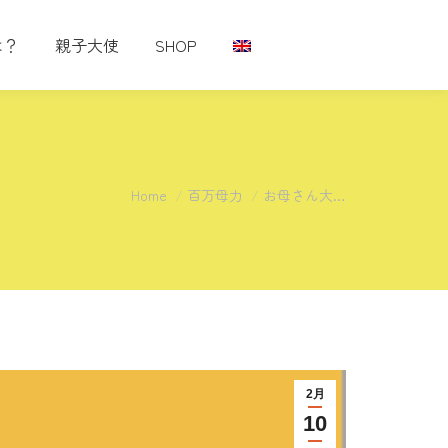
は？
親子大使
SHOP
You are here:
Home
百万母力
お母さん大…
2月
10