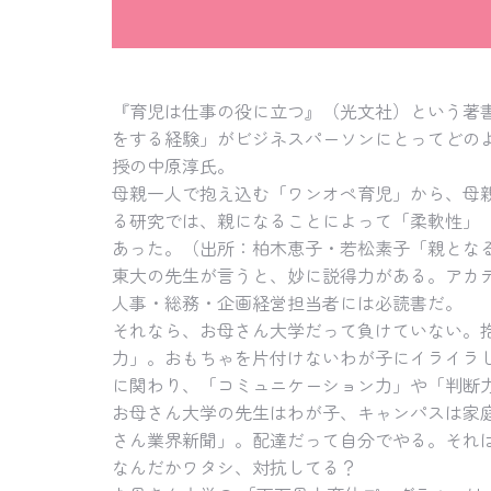
『育児は仕事の役に立つ』（光文社）という著
をする経験」がビジネスパーソンにとってどの
授の中原淳氏。
母親一人で抱え込む「ワンオペ育児」から、母
る研究では、親になることによって「柔軟性」
あった。（出所：柏木恵子・若松素子「親とな
東大の先生が言うと、妙に説得力がある。アカ
人事・総務・企画経営担当者には必読書だ。
それなら、お母さん大学だって負けていない。
力」。おもちゃを片付けないわが子にイライラ
に関わり、「コミュニケーション力」や「判断
お母さん大学の先生はわが子、キャンパスは家
さん業界新聞」。配達だって自分でやる。それ
なんだかワタシ、対抗してる？