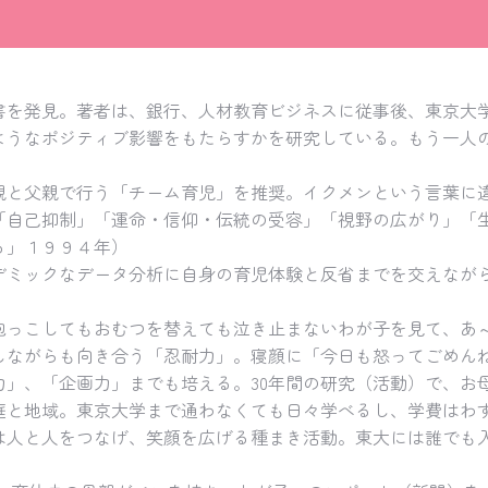
書を発見。著者は、銀行、人材教育ビジネスに従事後、東京大
ようなポジティブ影響をもたらすかを研究している。もう一人
親と父親で行う「チーム育児」を推奨。イクメンという言葉に
「自己抑制」「運命・信仰・伝統の受容」「視野の広がり」「
る」１９９４年）
デミックなデータ分析に自身の育児体験と反省までを交えなが
抱っこしてもおむつを替えても泣き止まないわが子を見て、あ
しながらも向き合う「忍耐力」。寝顔に「今日も怒ってごめん
力」、「企画力」までも培える。30年間の研究（活動）で、お
庭と地域。東京大学まで通わなくても日々学べるし、学費はわ
は人と人をつなげ、笑顔を広げる種まき活動。東大には誰でも