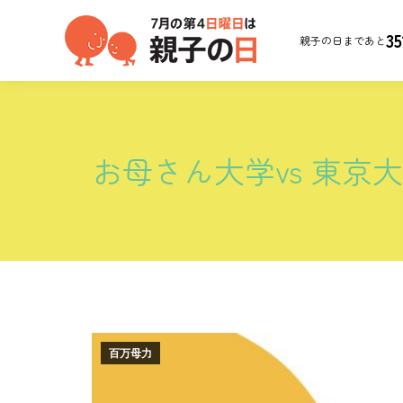
35
親子の日まであと
お母さん大学vs 東京
百万母力