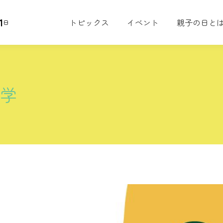
1
トピックス
イベント
親子の日と
日
大学