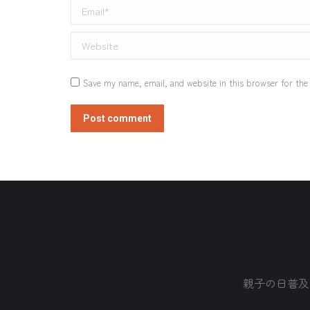
Email *
Website
Save my name, email, and website in this browser for the
Post comment
親子の日普及