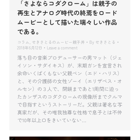
「さよならコダクローム」は親子の
再生とアナログ時代の終焉をロード
ムービーとして描いた瑞々しい作品
である。
コラム
,
せきさとるのムービー親子丼
By
せきさとる
2018年6月12日
Leave a comment
落ち目の音楽プロデューサーの男マット（ジェ
イソン・サダイキス）が、末期ガンを宣言され
余命いくばくもない父親ベン（エド・ハリス）
と、その介護師の女性ゾーイ（エリザベス・オ
ルセン）の３人で、閉鎖まであと1周間に迫っ
たカンザスのコダクロームの現像所までクルマ
で目指すというストーリーだ。父親は著名な写
真家だが、その唯我独尊な性格で息子とは不仲
で10年以上口をきいていない…