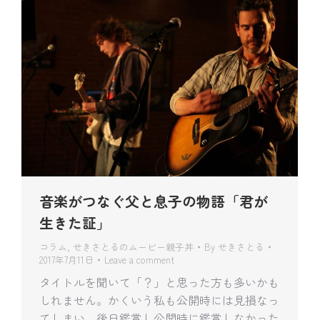
音楽がつなぐ父と息子の物語「君が
生きた証」
コラム
,
せきさとるのムービー親子丼
By
せきさとる
2017年7月11日
Leave a comment
タイトルを聞いて「？」と思った方も多いかも
しれません。かくいう私も公開時には見損なっ
てしまい、後日鑑賞し公開時に鑑賞しなかった