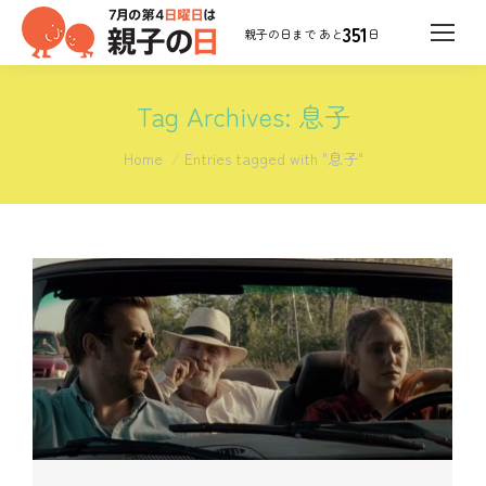
351
日
Tag Archives:
息子
You are here:
Home
Entries tagged with "息子"