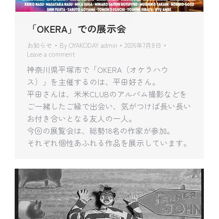
「OKERA」での展示会
お知らせ
By
OYAKODAY admin
2026年7月8日
Leave a comment
神奈川県平塚市で「OKERA（オケラハウ
ス）」を主催するのは、平田好さん。
平田さんは、米米CLUBのアルバム撮影などを
ご一緒したご縁で出会い、気がつけば長い長い
お付き合いとなる友人の一人。
今回の展覧会は、総勢18名の作家が参加。
それぞれ個性あふれる作品を展示しています。