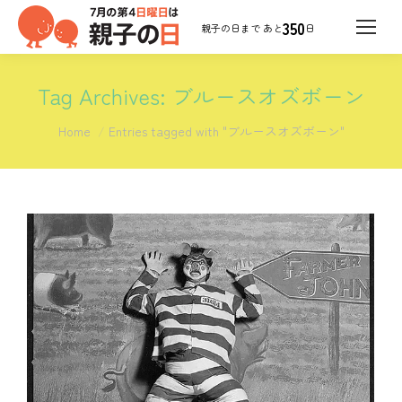
350
日
Tag Archives:
ブルースオズボーン
You are here:
Home
Entries tagged with "ブルースオズボーン"