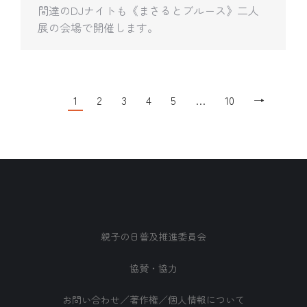
間達のDJナイトも《まさるとブルース》二人
展の会場で開催します。
1
2
3
4
5
…
10
→
親子の日普及推進委員会
協賛・協力
お問い合わせ／著作権／個人情報について