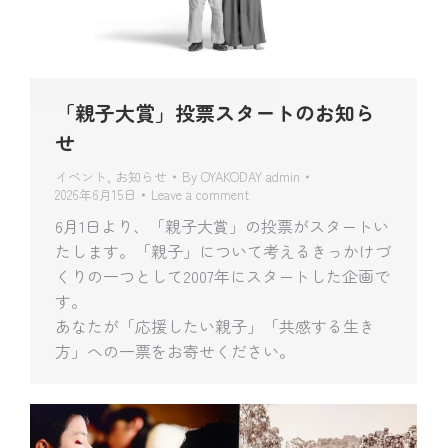
「親子大賞」投票スタートのお知ら
せ
イベント
,
お知らせ
By
OYAKODAY admin
2026年6月15日
Leave a comment
6月1日より、「親子大賞」の投票がスタートい
たします。「親子」について考えるきっかけづ
くりの一つとして2007年にスタートした企画で
す。
あなたが「応援したい親子」「共感する生き
方」への一票をお寄せください。