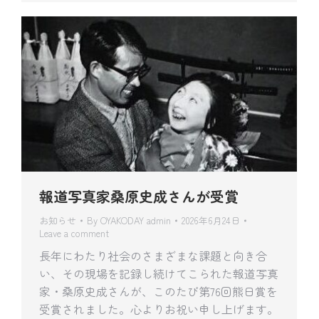
報道写真家桑原史成さんが受賞
お知らせ
By
OYAKODAY admin
2026年6月24日
Leave a comment
長年にわたり社会のさまざまな課題と向き合
い、その現場を記録し続けてこられた報道写真
家・桑原史成さんが、このたび第76回熊日賞を
受賞されました。心よりお祝い申し上げます。