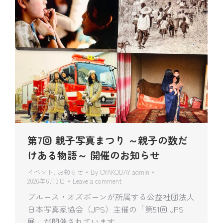
第7回 親子写真まつり ～親子の数だ
けある物語～ 開催のお知らせ
イベント
,
お知らせ
By
OYAKODAY admin
2026年6月3日
Leave a comment
ブルース・オズボーンが所属する公益社団法人
日本写真家協会（JPS）主催の「第51回 JPS
展」が開催されています。