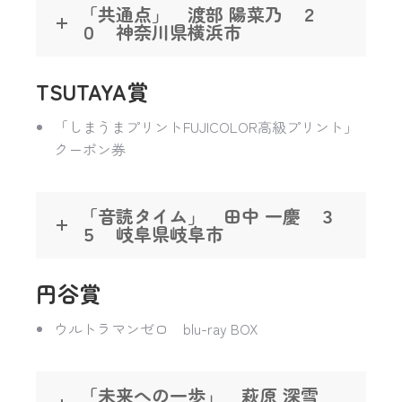
「共通点」 渡部 陽菜乃 ２
０ 神奈川県横浜市
TSUTAYA賞
「しまうまプリントFUJICOLOR高級プリント」
クーポン券
「音読タイム」 田中 一慶 ３
５ 岐阜県岐阜市
円谷賞
ウルトラマンゼロ blu-ray BOX
「未来への一歩」 萩原 深雪