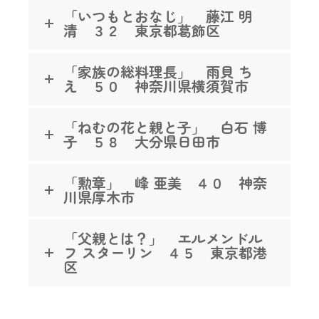
「いつもとおなじ」 藤江 明
清 ３２ 東京都葛飾区
「家族の総料理長」 雨貝 ち
え ５０ 神奈川県横須賀市
「ねむの花と親と子」 白石 博
子 ５８ 大分県日田市
「勲章」 峰 亜美 ４０ 神奈
川県厚木市
「父親とは？」 エルメンドル
フ スターリン ４５ 東京都港
区