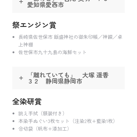
愛知県愛西市
祭エンジン賞
長崎県佐世保市 飯盛神社の御朱印帳／神饌／卓
上神棚
佐世保市九十九島の海鮮セット
「離れていても」 大塚 遥香
３２ 静岡県静岡市
全染研賞
誂え手拭（額装付き）
本染手ぬぐい3枚セット（注染2枚+藍染1枚）
合切袋（帆布+漆加工）