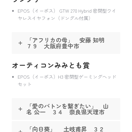
EPOS（イーポス） GTW 270 Hybrid 密閉型ワイ
ヤレスイヤフォン（ドングル付属）
「アフリカの母」 安藤 知明
７９ 大阪府豊中市
オーティコンみみとも賞
EPOS（イーポス）H3 密閉型ゲーミングヘッド
セット
「愛のバトンを繋ぎたい」 山
名 公一 ３４ 奈良県天理市
「向日葵」 土岐甫昇 ３２