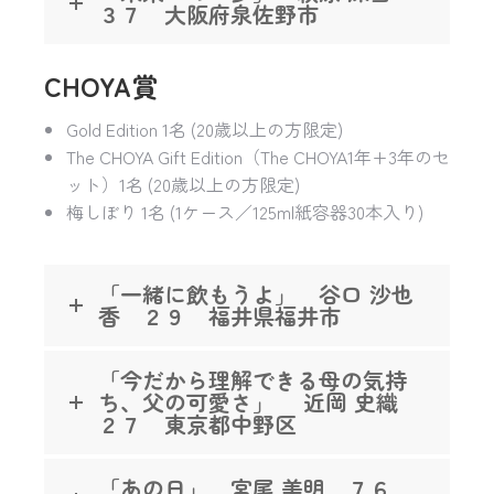
３７ 大阪府泉佐野市
CHOYA賞
Gold Edition 1名 (20歳以上の方限定)
The CHOYA Gift Edition（The CHOYA1年+3年のセ
ット）1名 (20歳以上の方限定)
梅しぼり 1名 (1ケース／125ml紙容器30本入り)
「一緒に飲もうよ」 谷口 沙也
香 ２９ 福井県福井市
「今だから理解できる母の気持
ち、父の可愛さ」 近岡 史織
２７ 東京都中野区
「あの日」 宮尾 美明 ７６