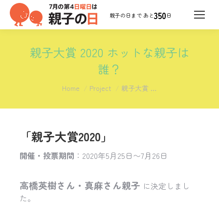
350
日
親子大賞 2020 ホットな親子は
誰？
You are here:
Home
Project
親子大賞 …
「親子大賞2020」
開催・投票期間
：2020年5月25日〜7月26日
高橋英樹さん・真麻さん親子
に決定しまし
た。