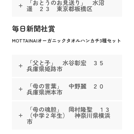
「おとうのお見送り」 水沼
遥 ２３ 東京都板橋区
毎日新聞社賞
MOTTAINAIオーガニックタオルハンカチ3種セット
「父と子」 水谷彰宏 ３５
兵庫県姫路市
「母の言葉」 中野麗 ２０
兵庫県洲本市
「母の魂胆」 岡村隆聖 １３
（中学２年生） 神奈川県横浜
市