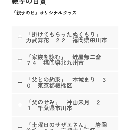
親子の日賞
「親子の日」オリジナルグッズ
「掛けてもらったぬくもり」
力武舞花 ２２ 福岡県田川市
「家族を詠む」 蛙屋無二斎
７４ 福岡県北九州市
「父との約束」 本城まり ３
０ 東京都板橋区
「父のせみ」 神山未月 ２
１ 千葉県市川市
「土曜日のサザエさん」 岩岡