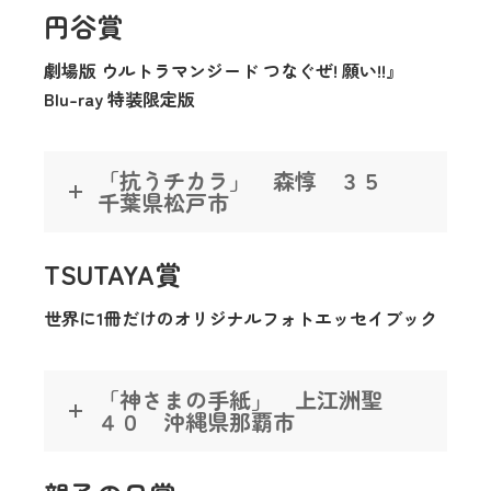
円谷賞
劇場版 ウルトラマンジード つなぐぜ! 願い!!』
Blu-ray 特装限定版
「抗うチカラ」 森惇 ３５
千葉県松戸市
TSUTAYA賞
世界に1冊だけのオリジナルフォトエッセイブック
「神さまの手紙」 上江洲聖
４０ 沖縄県那覇市