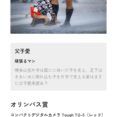
父子愛
頑張るマン
博多山笠片手は肩にに担いだ子を支え、足下は
きおい水に倒れ込む子を片手で支える姿はまさ
に父子愛承諾あり
オリンパス賞
コンパクトデジタルカメラ Tough TG-5（レッド）