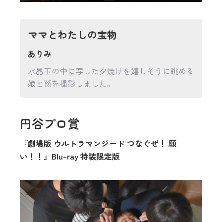
ママとわたしの宝物
ありみ
水晶玉の中に写した夕焼けを嬉しそうに眺める
娘と孫を撮影しました。
円谷プロ賞
『劇場版 ウルトラマンジード つなぐぜ！ 願
い！！』Blu-ray 特装限定版