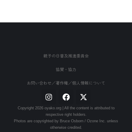
親子の日普及推進委員会
協賛・協力
お問い合わせ／著作権／個人情報について
Copyright 2026 oyako.org | All the content is attributed to
respective right holders.
Photos are copyrighted by Bruce Osborn / Ozone Inc. unless
otherwise credited.