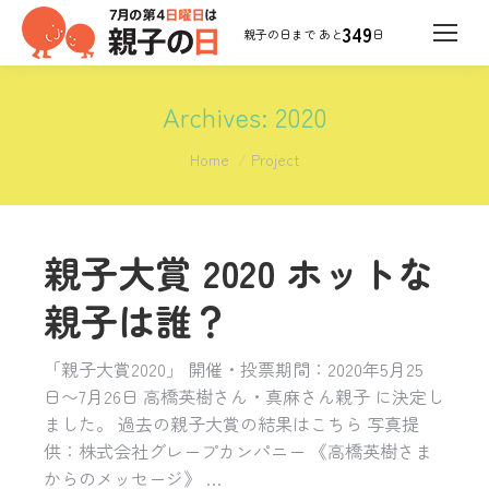
349
日
Archives:
2020
You are here:
Home
Project
親子大賞 2020 ホットな
親子は誰？
「親子大賞2020」 開催・投票期間：2020年5月25
日〜7月26日 高橋英樹さん・真麻さん親子 に決定し
ました。 過去の親子大賞の結果はこちら 写真提
供：株式会社グレープカンパニー 《高橋英樹さま
からのメッセージ》 …