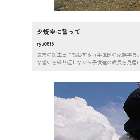
夕焼空に誓って
ryu0615
長男の誕生日に撮影する毎年恒例の家族写真
な誓いを繰り返しながら子供達の成長を見届