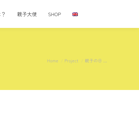
は？
親子大使
SHOP
You are here:
Home
Project
親子の日 …