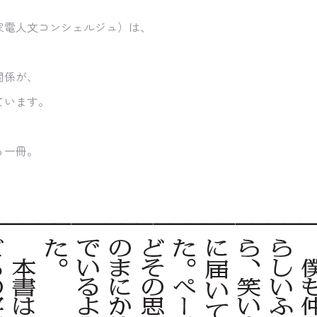
家電人文コンシェルジュ）は、
関係が、
ています。
る一冊。