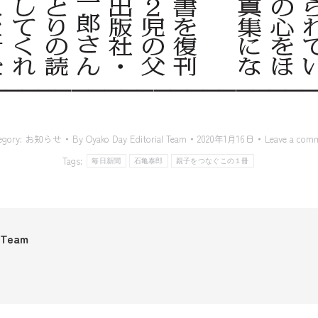
egory:
お知らせ
By
Oyako Day Editorial Team
2020年1月16日
Leave a com
Tags:
毎日新聞
石亀泰郎
親子をつなぐこの１冊
l Team