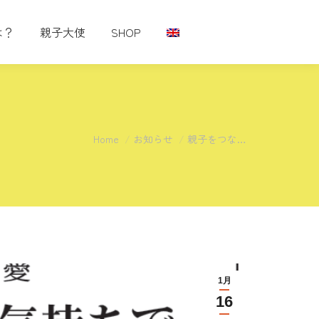
は？
親子大使
SHOP
You are here:
Home
お知らせ
親子をつな…
1月
16