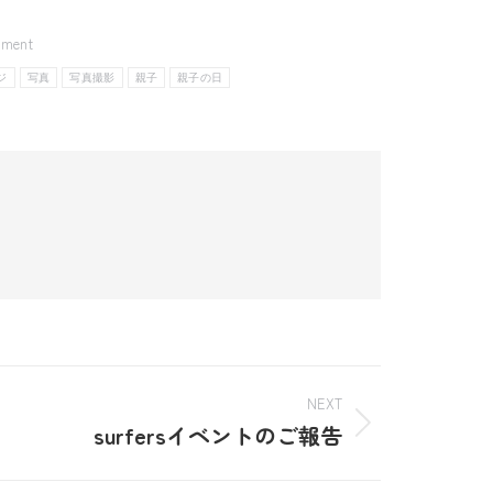
mment
ジ
写真
写真撮影
親子
親子の日
NEXT
surfersイベントのご報告