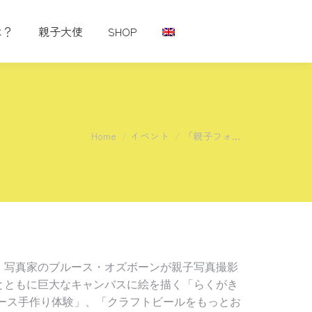
は？
親子大使
SHOP
You are here:
Home
イベント
「親子フォ…
、写真家のブルース・
オズボーンが親子写真撮影
とともに巨大なキャンバスに絵を描く「
らくがき
ース手作り体験」、「
クラフトビールをもっとお