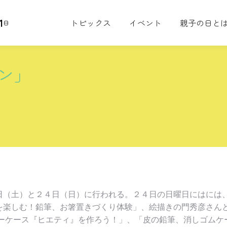
1
トピックス
イベント
親子の日と
日
ン」
日（土）と２４日（日）
に行われる。２４日の日曜日にはには
を楽しむ！鉛筆、お箸置きづくり体験」、
絵描きの門秀彦さん
ーケース『ヒエティ』
を作ろう！」、「皮の鉛筆、消しゴムケ