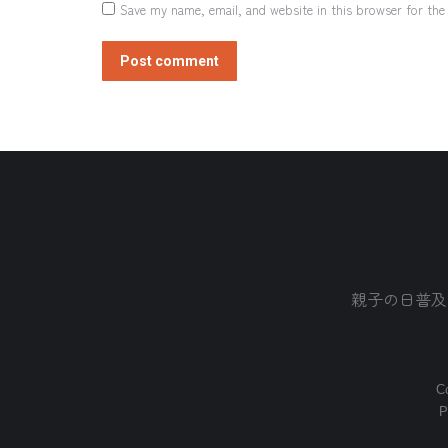
Save my name, email, and website in this browser for the
Post comment
親子の日普及
Co
P