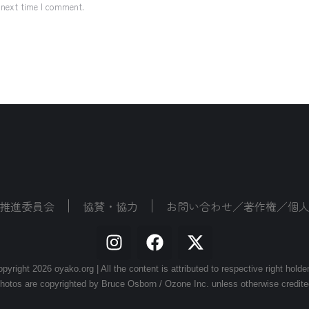
 next time I comment.
推進委員会
協賛・協力
お問い合わせ／著作権／個
pyright 2026 oyako.org | All the content is attributed to respective right holde
hotos are copyrighted by Bruce Osborn / Ozone Inc. unless otherwise credite