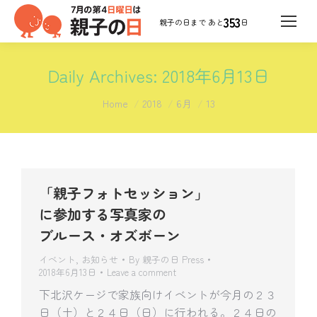
353
日
Daily Archives:
2018年6月13日
You are here:
Home
2018
6月
13
「親子フォトセッション」
に参加する写真家の
ブルース・オズボーン
イベント
,
お知らせ
By
親子の日 Press
2018年6月13日
Leave a comment
下北沢ケージで家族向けイベントが今月の２３
日（土）と２４日（日）に行われる。２４日の