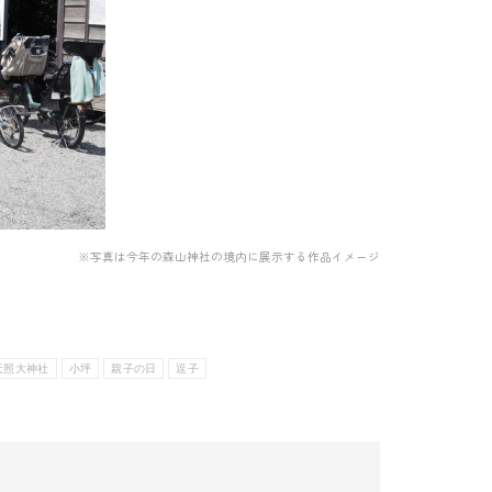
※
写真は今年の森山神社の境内に展示する作品イメージ
天照大神社
小坪
親子の日
逗子