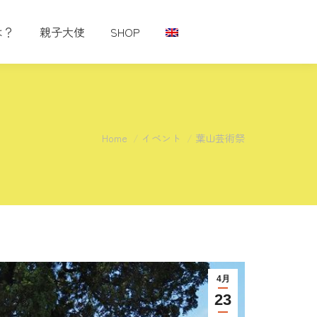
は？
親子大使
SHOP
You are here:
Home
イベント
葉山芸術祭
4月
23