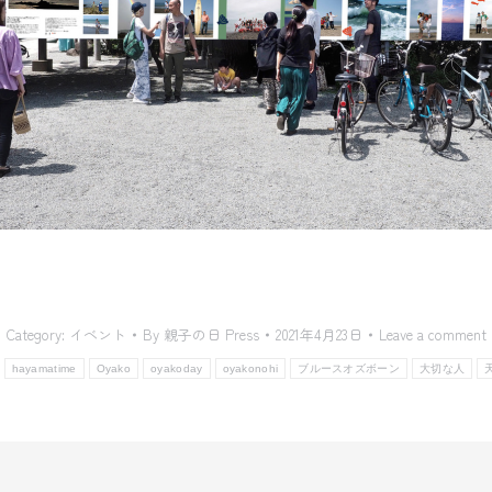
Category:
イベント
By
親子の日 Press
2021年4月23日
Leave a comment
hayamatime
Oyako
oyakoday
oyakonohi
ブルースオズボーン
大切な人