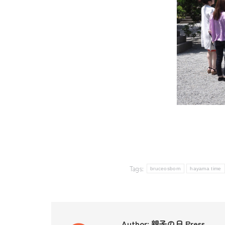
Tags:
bruceosborn
hayama time
Author:
親子の日 Press