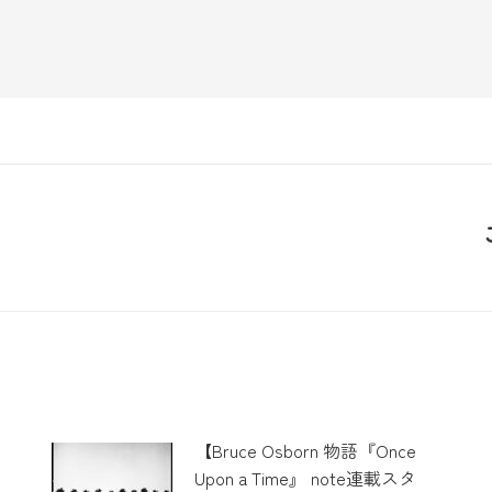
【Bruce Osborn 物語『Once
Upon a Time』 note連載スタ