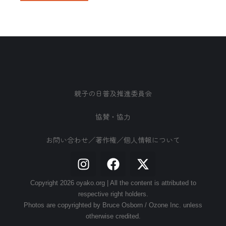
親子の日普及推進委員会
協賛・協力
お問い合わせ／著作権／個人情報について
Copyright 2026 oyako.org | All the content is attributed to
respective right holders.
Photos are copyrighted by Bruce Osborn / Ozone Inc. unless
otherwise credited.