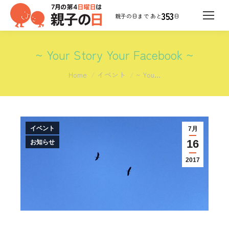
353
日
~ Your Story Your Facebook ~
You are here:
Home
イベント
~ You…
イベント
7月
16
お知らせ
2017