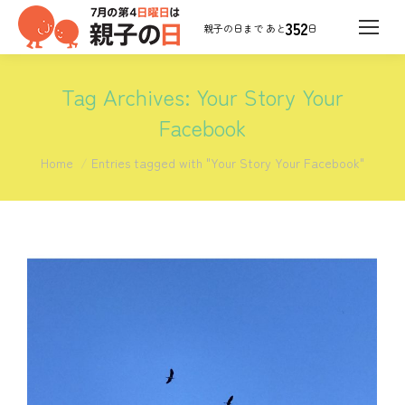
352
日
Tag Archives:
Your Story Your
Facebook
You are here:
Home
Entries tagged with "Your Story Your Facebook"