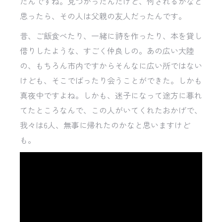
たんですね。見つかったんだけど、何されるかなと
思ったら、その人は父親の友人だったんです。
昔、ご飯食べたり、一緒に詩を作ったり、本を貸し
借りしたような、すごく仲良しの。あの広い大陸
の、もちろん市内ですからそんなに広い所ではない
けども、そこでばったり会うことができた。しかも
真夜中ですよね。しかも、迷子になって途方に暮れ
てたところなんで、この人がいてくれたおかげで、
我々は6人、無事に帰れたのかなと思いますけど
も。