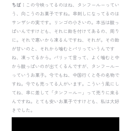
ちば：
この今映ってるのはね、タンフールーってい
う、向こうのお菓子ですね。串刺しになってるのは
サンザシの実です。リンゴの小さいの。本当は酸っ
ぱいんですけども、それに飴を付けてあるの、周り
に。それで寒いから凍るんですね、それが。その飴
が甘いのと、それから噛むとパリっていうんです
ね、凍ってるから。パリッて言って、よく噛むと中
から酸っぱいのが出てくるんですが、タンフールー
っていうお菓子。今でもね、中国行くと冬の名物で
すね。今でも売ってる人がいます。こういう風にし
てね、串に差して「タンフールー」って売りに来る
んですね。とても安いお菓子ですけども、私は大好
きでした。