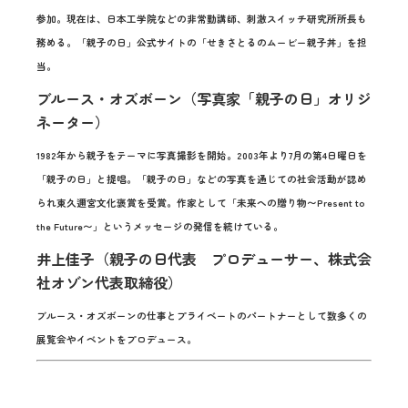
参加。現在は、日本工学院などの非常勤講師、刺激スイッチ研究所所長も
務める。「親子の日」公式サイトの「せきさとるのムービー親子丼」を担
当。
ブルース・オズボーン（写真家「親子の日」オリジ
ネーター）
1982年から親子をテーマに写真撮影を開始。2003年より7月の第4日曜日を
「親子の日」と提唱。「親子の日」などの写真を通じての社会活動が認め
られ東久邇宮文化褒賞を受賞。作家として「未来への贈り物〜Present to
the Future〜」というメッセージの発信を続けている。
井上佳子（親子の日代表 プロデューサー、株式会
社オゾン代表取締役）
ブルース・オズボーンの仕事とプライベートのパートナーとして数多くの
展覧会やイベントをプロデュース。