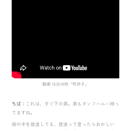
動画 16分38秒「町歩き」
ちば：
これは、すぐ下の弟。弟もタンフールー持っ
てますね。
街の中を放浪してる、放浪って言ったらおかしい