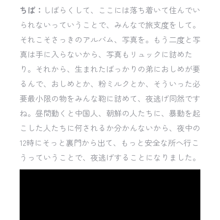
ちば：
しばらくして、ここには落ち着いて住んでい
られないっていうことで、みんなで旅支度をして。
それこそさっきのアルバム、写真を。もう二度と写
真は手に入らないから、写真もリュックに詰めた
り。それから、生まれたばっかりの弟におしめが要
るんで、おしめとか、粉ミルクとか、そういった必
要最小限の物をみんな鞄に詰めて、夜逃げ同然です
ね。昼間動くと中国人、朝鮮の人たちに、暴動を起
こした人たちに何されるか分かんないから、夜中の
12時にそっと裏門から出て、もっと安全な所へ行こ
うっていうことで、夜逃げすることになりました。