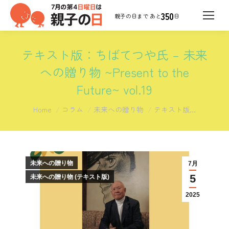
350
日
テキスト版：ちばてつや氏 – 未来
への贈り物 ~Present to the
Future~ vol.19
You are here:
Home
コラム
未来への贈り物
テキスト版…
未来への贈り物
7月
5
未来への贈り物 (テキスト版)
2025