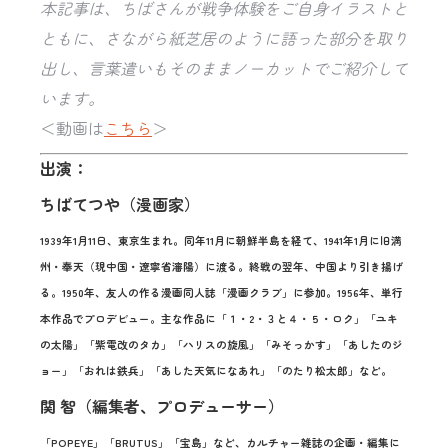
本記事は、ちばさんが戦争体験をご自身イラストと
ともに、さながら紙芝居のように語った部分を取り
出し、言葉遣いもそのままノーカットでご紹介して
います。
＜動画は
こちら
＞
出演：
ちばてつや（漫画家）
1939年1月11日、東京生まれ。同年11月に朝鮮半島を経て、1941年1月に旧満
州・奉天（現中国・遼寧省瀋陽）に渡る。終戦の翌年、中国より引き揚げ
る。1950年、友人の作る漫画同人誌「漫画クラブ」に参加。1956年、単行
本作品でプロデビュー。主な作品に「１・2・３と４・５・ロク」「ユキ
の太陽」「紫電改のタカ」「ハリスの旋風」「みそっかす」「あしたのジ
ョー」「おれは鉄兵」「あした天気になあれ」「のたり松太郎」など。
関 智（編集者、プロデューサー）
「POPEYE」「BRUTUS」「宝島」など、カルチャー雑誌の企画・編集に