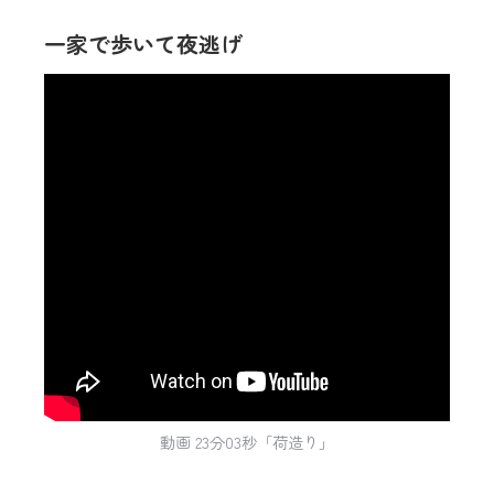
一家で歩いて夜逃げ
動画 23分03秒「荷造り」