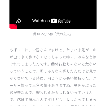
動画 25分55秒「父の友人」
ちば：
これ、中国なんですけど、たまたま足が、血
が出てきて歩けなくなっちゃった時に、みんなとは
ぐれてしまったんです。団体行動じゃないと危ない
っていうことで、周りみんなを探したんだけど見つ
からないでいる時に、向こうから長い棒持った、ク
ーリー帽って三角の帽子ありますね、笠をかぶった
男が来たんで、襲われるかもしれないっていうん
で、応酬で隠れたんですけども、見つかってしまっ