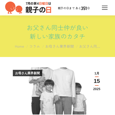
351
日
お父さん同士仲が良い
新しい家族のカタチ
You are here:
Home
コラム
お母さん業界新聞
お父さん同…
お母さん業界新聞
1月
15
2025