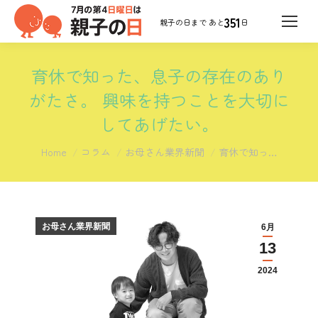
351
日
育休で知った、息子の存在のあり
がたさ。 興味を持つことを大切に
してあげたい。
You are here:
Home
コラム
お母さん業界新聞
育休で知っ…
お母さん業界新聞
6月
13
2024