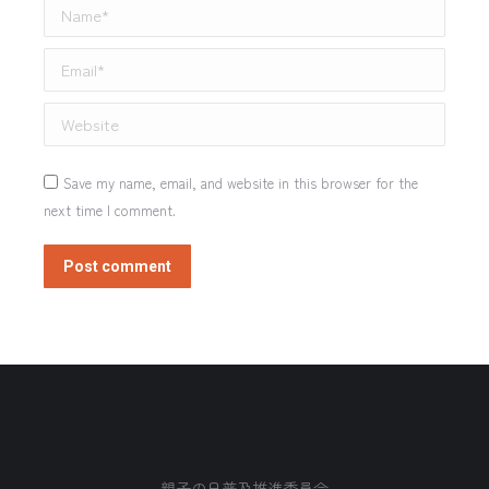
Name *
Email *
Website
Save my name, email, and website in this browser for the
next time I comment.
Post comment
親子の日普及推進委員会