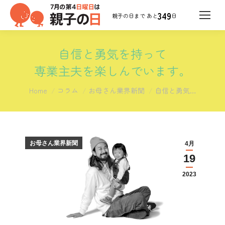
349
日
自信と勇気を持って
専業主夫を楽しんでいます。
You are here:
Home
コラム
お母さん業界新聞
自信と勇気…
お母さん業界新聞
4月
19
2023