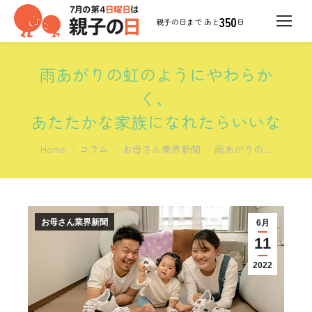
350
日
雨あがりの虹のようにやわらか
く、
あたたかな家族になれたらいいな
You are here:
Home
コラム
お母さん業界新聞
雨あがりの…
お母さん業界新聞
6月
11
2022