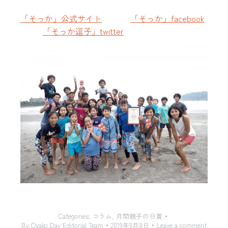
「そっか」公式サイト
「そっか」facebook
「そっか逗子」twitter
Categories:
コラム
,
月間親子の日賞
By
Oyako Day Editorial Team
2019年9月8日
Leave a comment