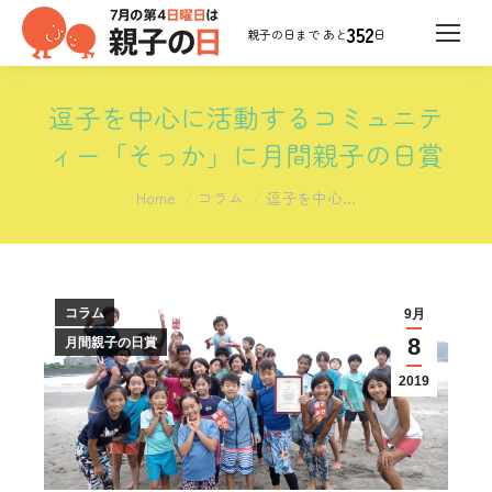
352
日
逗子を中心に活動するコミュニテ
ィー「そっか」に月間親子の日賞
You are here:
Home
コラム
逗子を中心…
コラム
9月
8
月間親子の日賞
2019