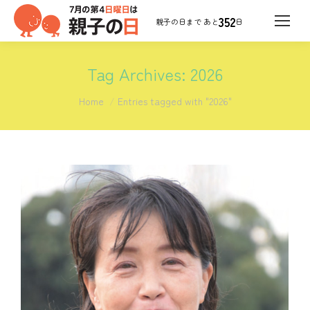
352
日
Tag Archives:
2026
You are here:
Home
Entries tagged with "2026"