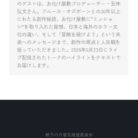
のゲストは、お化け屋敷プロデューサー・五味
弘文さん。ブルース・オズボーンとの30年以上
にわたる創作秘話、お化け屋敷に“ミッショ
ン”を取り入れた発想、日本と海外のホラー文
化の違い、そして「冒険を続けよう」という未
来へのメッセージまで、創作の原点と人生観を
語っていただきました。2026年5月23日にライ
ブ配信されたトークのハイライトをテキストで
お届けします。
親子の日普及推進委員会