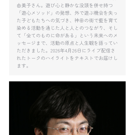
由美子さん。遊び心と静かな没頭を併せ持つ
「遊心メソッド」の発想、外で遊ぶ機会を失っ
た子どもたちへの気づき、神田の街で藍を育て
染める活動を通じた人と人とのつながり、そし
て「全てのものに命がある」という未来へのメ
ッセージまで、活動の原点と人生観を語ってい
ただきました。2026年4月26日にライブ配信さ
れたトークのハイライトをテキストでお届けし
ます。