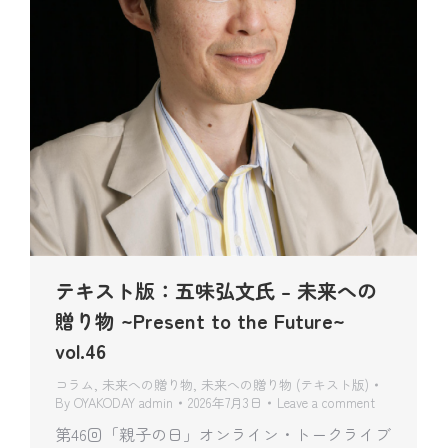
テキスト版：五味弘文氏 – 未来への
贈り物 ~Present to the Future~
vol.46
コラム
,
未来への贈り物
,
未来への贈り物 (テキスト版)
By
OYAKODAY admin
2026年7月3日
Leave a comment
第46回「親子の日」オンライン・トークライブ