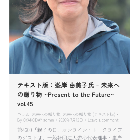
テキスト版：峯岸 由美子氏 – 未来へ
の贈り物 ~Present to the Future~
vol.45
コラム
,
未来への贈り物
,
未来への贈り物 (テキスト版)
By
OYAKODAY admin
2026年7月12日
Leave a comment
第45回「親子の日」オンライン・トークライブ
のゲストは、一般社団法人遊心代表理事・峯岸