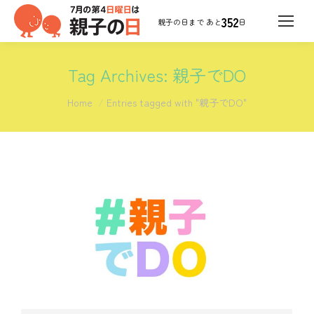
352
日
Tag Archives:
親子でDO
You are here:
Home
Entries tagged with "親子でDO"