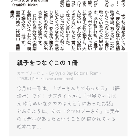
親子をつなぐこの１冊
カテゴリーなし
By
Oyako Day Editorial Team
2019年7月1日
Leave a comment
今月の一冊は、「プーさんとであった日」（評
論社）です！ サブタイトルに「世界でいちば
ん ゆうめいなクマのほんとうにあったお話」
とあるように、あの「クマのプーさん」に実在
のモデルがあったということが 描かれている
絵本です…