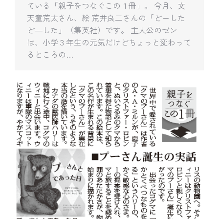
ている「親子をつなぐこの１冊」。 今月、文
天童荒太さん、絵 荒井良二さんの「どーした
ど―した」（集英社）です。 主人公のゼン
は、小学３年生の元気だけどちょっと変わって
るところの…