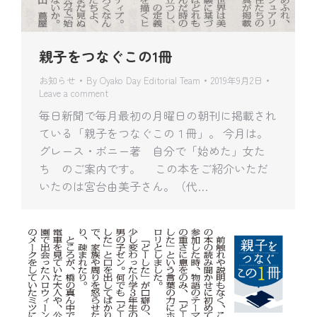
親子をつなぐこの1冊
お知らせ
By
Oyako Day Editorial Team
2019年9月2日
Leave a comment
毎日新聞で毎月最初の月曜日の朝刊に掲載され
ている「親子をつなぐこの１冊」。 今月は。
グレース・ボニー著 自分で「始めた」女た
ち のご案内です。 この本をご紹介いただ
いたのは宮台由美子さん。（代…