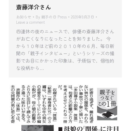
斎藤洋介さん
お知らせ
By
親子の日 Press
2020年9月21日
Leave a comment
四連休の夜のニュースで、俳優の斎藤洋介さん
がお亡くなりになったことを知りました。 今
から１０年ほど前の２０１０年の６月、毎日新
聞の「親子インタビュー」というシリーズの撮
影でお目にかかった印象は、子煩悩で、個性的
な役柄から…