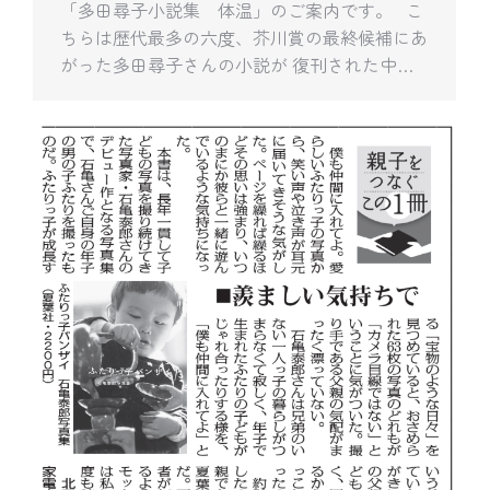
「多田尋子小説集 体温」のご案内です。 こ
ちらは歴代最多の六度、芥川賞の最終候補にあ
がった多田尋子さんの小説が 復刊された中…