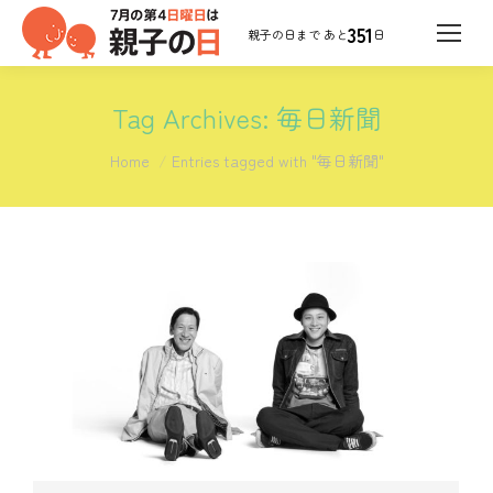
351
日
Tag Archives:
毎日新聞
You are here:
Home
Entries tagged with "毎日新聞"