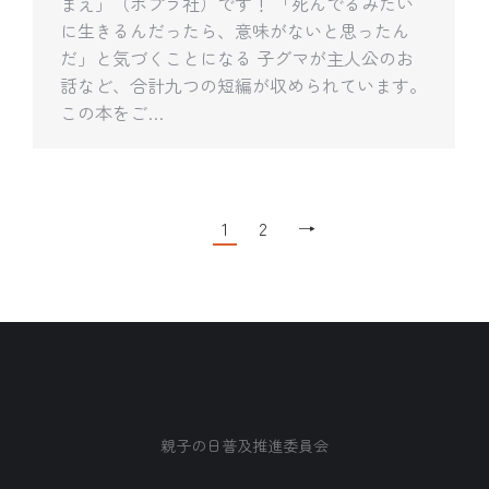
まえ」（ポプラ社）です！ 「死んでるみたい
に生きるんだったら、意味がないと思ったん
だ」と気づくことになる 子グマが主人公のお
話など、合計九つの短編が収められています。
この本をご…
1
2
→
親子の日普及推進委員会