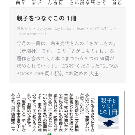
親子をつなぐこの１冊
お知らせ
By
Oyako Day Editorial Team
2019年6月4日
Leave a comment
今月の一冊は、角田光代さんの「さがしもの」
（新潮社）です。 この「さがしもの」は、表
題作を含めて人と本にまつわる９つの 短編が
収められています。 ご紹介くださったTSUTAYA
BOOKSTORE岡山駅前にお勤めの 大出…