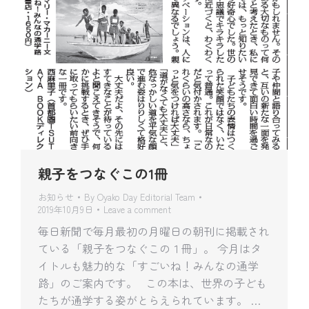
親子をつなぐこの1冊
お知らせ
By
Oyako Day Editorial Team
2019年10月9日
Leave a comment
毎日新聞で毎月最初の月曜日の朝刊に掲載され
ている「親子をつなぐこの１冊」。 今月はタ
イトルも魅力的な「すごいね！みんなの通学
路」のご案内です。 この本は、世界の子ども
たちが通学する姿がとらえられています。 …