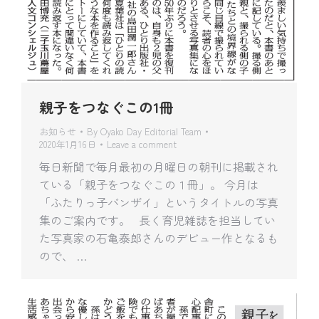
親子をつなぐこの1冊
お知らせ
By
Oyako Day Editorial Team
2020年1月16日
Leave a comment
毎日新聞で毎月最初の月曜日の朝刊に掲載され
ている「親子をつなぐこの１冊」。 今月は
「ふたりっ子バンザイ」というタイトルの写真
集のご案内です。 長く育児雑誌を担当してい
た写真家の石亀泰郎さんのデビュー作となるも
ので、 …