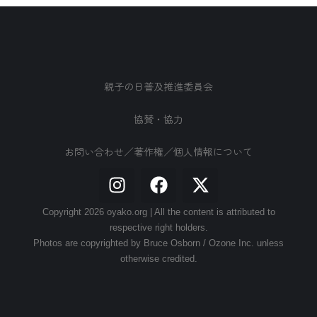
親子の日普及推進委員会
協賛・協力
お問い合わせ／著作権／個人情報について
Copyright 2026 oyako.org | All the content is attributed to
respective right holders.
Photos are copyrighted by Bruce Osborn / Ozone Inc. unless
otherwise credited.