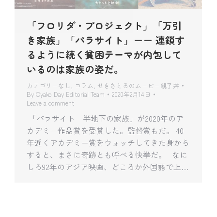
「フロリダ・プロジェクト」「万引
き家族」「パラサイト」ーー 連鎖す
るように続く貧困テーマが内包して
いるのは家族の姿だ。
カテゴリーなし
,
コラム
,
せきさとるのムービー親子丼
By
Oyako Day Editorial Team
2020年2月14日
Leave a comment
「パラサイト 半地下の家族」が2020年のア
カデミー作品賞を受賞した。監督賞もだ。 40
年近くアカデミー賞をウォッチしてきた身から
すると、まさに奇跡とも呼べる快挙だ。 なに
しろ92年のアジア映画、どころか外国語で上…