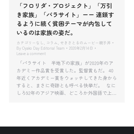
「フロリダ・プロジェクト」「万引
き家族」「パラサイト」ーー 連鎖す
るように続く貧困テーマが内包して
いるのは家族の姿だ。
カテゴリーなし
,
コラム
,
せきさとるのムービー親子丼
By
Oyako Day Editorial Team
2020年2月14日
Leave a comment
「パラサイト 半地下の家族」が2020年のア
カデミー作品賞を受賞した。監督賞もだ。 40
年近くアカデミー賞をウォッチしてきた身から
すると、まさに奇跡とも呼べる快挙だ。 なに
しろ92年のアジア映画、どころか外国語で上…