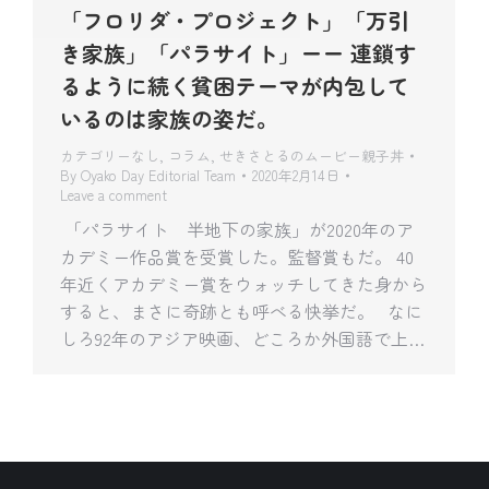
「フロリダ・プロジェクト」「万引
き家族」「パラサイト」ーー 連鎖す
るように続く貧困テーマが内包して
いるのは家族の姿だ。
カテゴリーなし
,
コラム
,
せきさとるのムービー親子丼
By
Oyako Day Editorial Team
2020年2月14日
Leave a comment
「パラサイト 半地下の家族」が2020年のア
カデミー作品賞を受賞した。監督賞もだ。 40
年近くアカデミー賞をウォッチしてきた身から
すると、まさに奇跡とも呼べる快挙だ。 なに
しろ92年のアジア映画、どころか外国語で上…